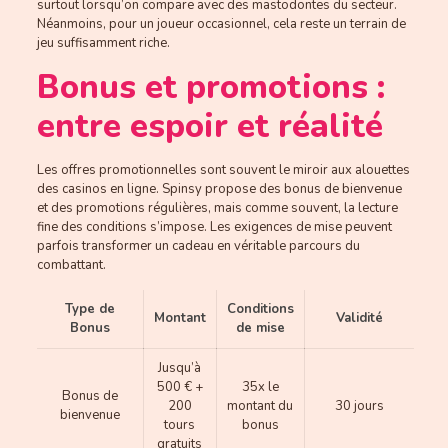
surtout lorsqu’on compare avec des mastodontes du secteur.
Néanmoins, pour un joueur occasionnel, cela reste un terrain de
jeu suffisamment riche.
Bonus et promotions :
entre espoir et réalité
Les offres promotionnelles sont souvent le miroir aux alouettes
des casinos en ligne. Spinsy propose des bonus de bienvenue
et des promotions régulières, mais comme souvent, la lecture
fine des conditions s’impose. Les exigences de mise peuvent
parfois transformer un cadeau en véritable parcours du
combattant.
Type de
Conditions
Montant
Validité
Bonus
de mise
Jusqu’à
500 € +
35x le
Bonus de
200
montant du
30 jours
bienvenue
tours
bonus
gratuits