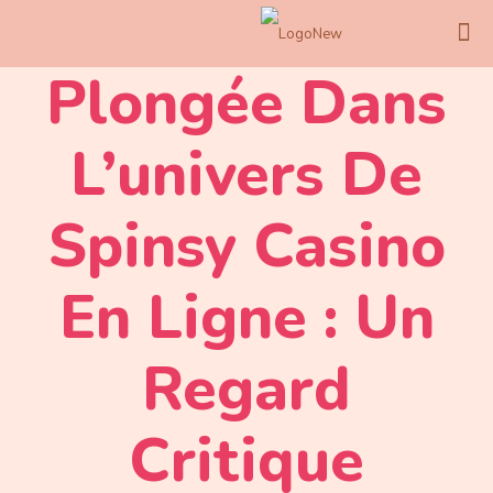
Plongée Dans
L’univers De
Spinsy Casino
En Ligne : Un
Regard
Critique