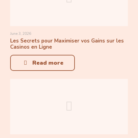
June 3, 2026
Les Secrets pour Maximiser vos Gains sur les
Casinos en Ligne
Read more