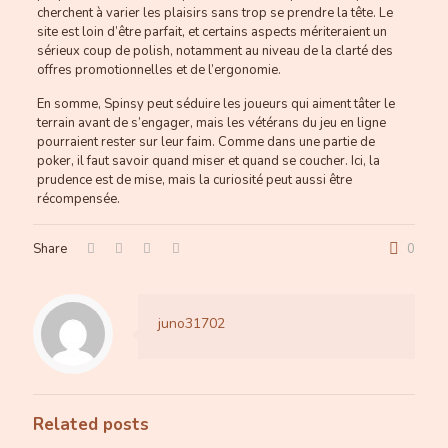
cherchent à varier les plaisirs sans trop se prendre la tête. Le
site est loin d’être parfait, et certains aspects mériteraient un
sérieux coup de polish, notamment au niveau de la clarté des
offres promotionnelles et de l’ergonomie.
En somme, Spinsy peut séduire les joueurs qui aiment tâter le
terrain avant de s’engager, mais les vétérans du jeu en ligne
pourraient rester sur leur faim. Comme dans une partie de
poker, il faut savoir quand miser et quand se coucher. Ici, la
prudence est de mise, mais la curiosité peut aussi être
récompensée.
Share
0
juno31702
Related posts