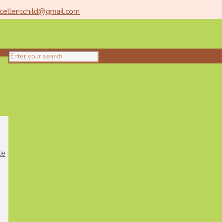
cellentchild@gmail.com
te