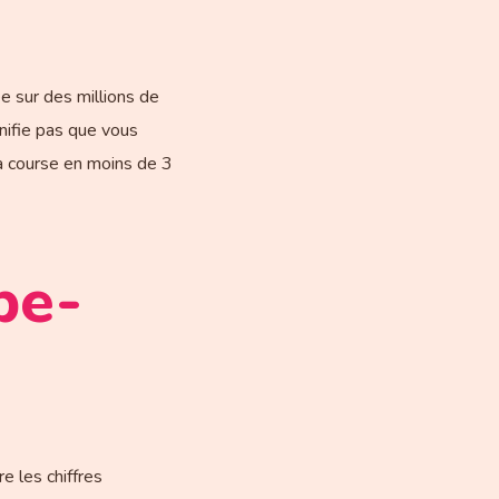
e sur des millions de
nifie pas que vous
a course en moins de 3
pe-
e les chiffres