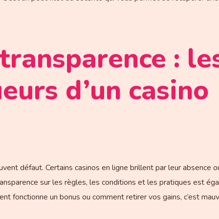
 transparence : le
eurs d’un casino
souvent défaut. Certains casinos en ligne brillent par leur absence o
nsparence sur les règles, les conditions et les pratiques est ég
nt fonctionne un bonus ou comment retirer vos gains, c’est mauv