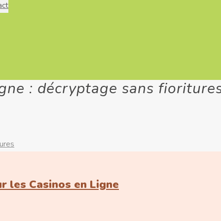
act
igne : décryptage sans fioriture
tures
r les Casinos en Ligne