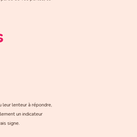
s
u leur lenteur à répondre,
alement un indicateur
ais signe.