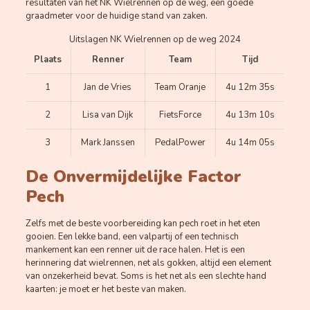
resultaten van het NK Wielrennen op de weg, een goede
graadmeter voor de huidige stand van zaken.
Uitslagen NK Wielrennen op de weg 2024
Plaats
Renner
Team
Tijd
1
Jan de Vries
Team Oranje
4u 12m 35s
2
Lisa van Dijk
FietsForce
4u 13m 10s
3
Mark Janssen
PedalPower
4u 14m 05s
De Onvermijdelijke Factor
Pech
Zelfs met de beste voorbereiding kan pech roet in het eten
gooien. Een lekke band, een valpartij of een technisch
mankement kan een renner uit de race halen. Het is een
herinnering dat wielrennen, net als gokken, altijd een element
van onzekerheid bevat. Soms is het net als een slechte hand
kaarten: je moet er het beste van maken.