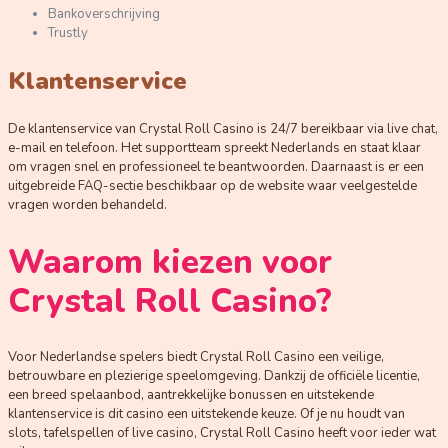
Bankoverschrijving
Trustly
Klantenservice
De klantenservice van Crystal Roll Casino is 24/7 bereikbaar via live chat,
e-mail en telefoon. Het supportteam spreekt Nederlands en staat klaar
om vragen snel en professioneel te beantwoorden. Daarnaast is er een
uitgebreide FAQ-sectie beschikbaar op de website waar veelgestelde
vragen worden behandeld.
Waarom kiezen voor
Crystal Roll Casino?
Voor Nederlandse spelers biedt Crystal Roll Casino een veilige,
betrouwbare en plezierige speelomgeving. Dankzij de officiële licentie,
een breed spelaanbod, aantrekkelijke bonussen en uitstekende
klantenservice is dit casino een uitstekende keuze. Of je nu houdt van
slots, tafelspellen of live casino, Crystal Roll Casino heeft voor ieder wat