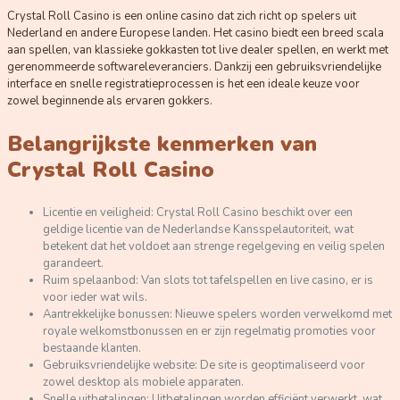
Crystal Roll Casino is een online casino dat zich richt op spelers uit
Nederland en andere Europese landen. Het casino biedt een breed scala
aan spellen, van klassieke gokkasten tot live dealer spellen, en werkt met
gerenommeerde softwareleveranciers. Dankzij een gebruiksvriendelijke
interface en snelle registratieprocessen is het een ideale keuze voor
zowel beginnende als ervaren gokkers.
Belangrijkste kenmerken van
Crystal Roll Casino
Licentie en veiligheid: Crystal Roll Casino beschikt over een
geldige licentie van de Nederlandse Kansspelautoriteit, wat
betekent dat het voldoet aan strenge regelgeving en veilig spelen
garandeert.
Ruim spelaanbod: Van slots tot tafelspellen en live casino, er is
voor ieder wat wils.
Aantrekkelijke bonussen: Nieuwe spelers worden verwelkomd met
royale welkomstbonussen en er zijn regelmatig promoties voor
bestaande klanten.
Gebruiksvriendelijke website: De site is geoptimaliseerd voor
zowel desktop als mobiele apparaten.
Snelle uitbetalingen: Uitbetalingen worden efficiënt verwerkt, wat