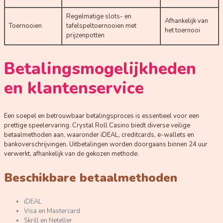
Regelmatige slots- en
Afhankelijk van
Toernooien
tafelspeltoernooien met
het toernooi
prijzenpotten
Betalingsmogelijkheden
en klantenservice
Een soepel en betrouwbaar betalingsproces is essentieel voor een
prettige speelervaring. Crystal Roll Casino biedt diverse veilige
betaalmethoden aan, waaronder iDEAL, creditcards, e-wallets en
bankoverschrijvingen. Uitbetalingen worden doorgaans binnen 24 uur
verwerkt, afhankelijk van de gekozen methode.
Beschikbare betaalmethoden
iDEAL
Visa en Mastercard
Skrill en Neteller