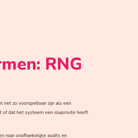
ermen: RNG
 net zo voorspelbaar zijn als een
lt of dat het systeem een sluiproute heeft
ken naar onafhankelijke audits en