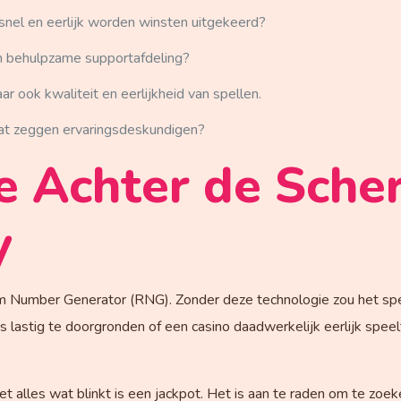
 snel en eerlijk worden winsten uitgekeerd?
en behulpzame supportafdeling?
r ook kwaliteit en eerlijkheid van spellen.
at zeggen ervaringsdeskundigen?
e Achter de Sch
y
om Number Generator (RNG). Zonder deze technologie zou het spel
s lastig te doorgronden of een casino daadwerkelijk eerlijk spee
iet alles wat blinkt is een jackpot. Het is aan te raden om te zoe