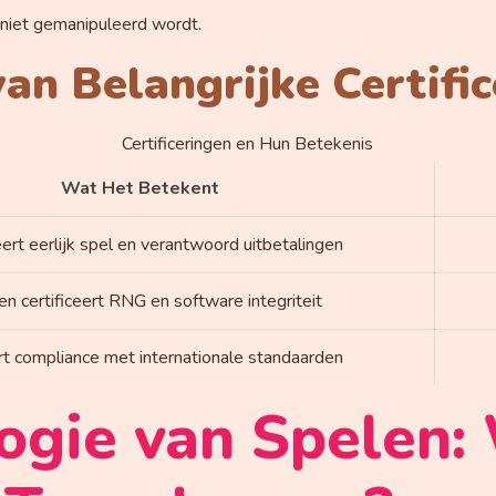
 niet gemanipuleerd wordt.
an Belangrijke Certifi
Certificeringen en Hun Betekenis
Wat Het Betekent
rt eerlijk spel en verantwoord uitbetalingen
en certificeert RNG en software integriteit
rt compliance met internationale standaarden
ogie van Spelen