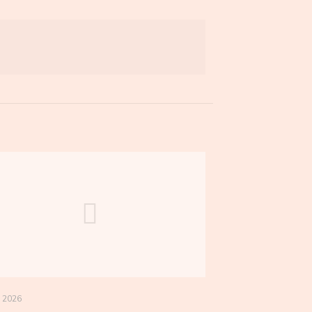
, 2026