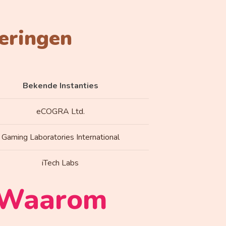
ceringen
Bekende Instanties
eCOGRA Ltd.
Gaming Laboratories International
iTech Labs
: Waarom