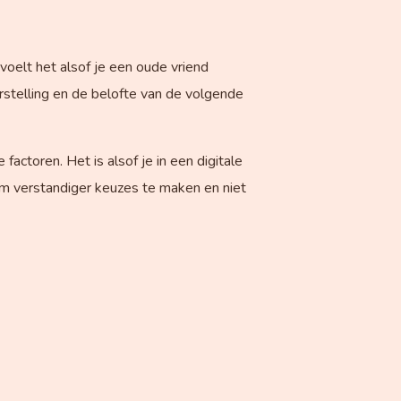
oelt het alsof je een oude vriend
rstelling en de belofte van de volgende
actoren. Het is alsof je in een digitale
om verstandiger keuzes te maken en niet