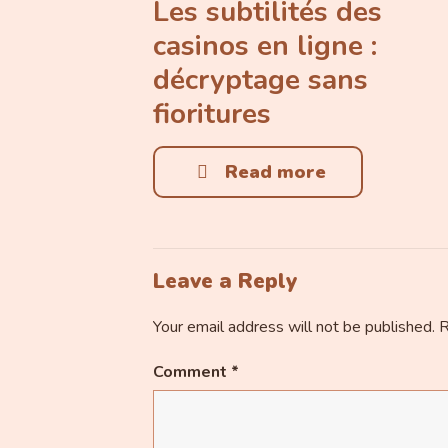
Les subtilités des
casinos en ligne :
décryptage sans
fioritures
Read more
Leave a Reply
Your email address will not be published.
R
Comment
*