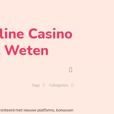
line Casino
t Weten
Tags
Categories
nfronteerd met nieuwe platforms, bonussen