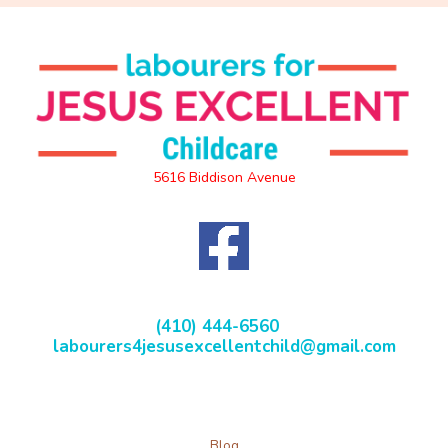
5616 Biddison Avenue
(410) 444-6560
labourers4jesusexcellentchild@gmail.com
Blog