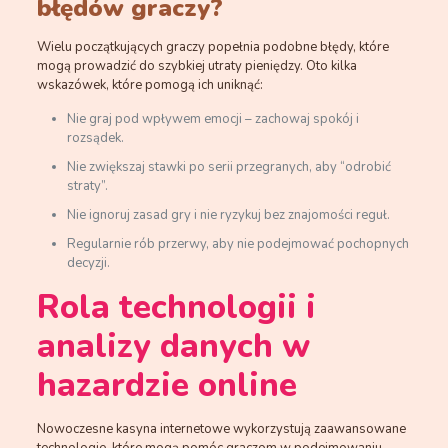
błędów graczy?
Wielu początkujących graczy popełnia podobne błędy, które
mogą prowadzić do szybkiej utraty pieniędzy. Oto kilka
wskazówek, które pomogą ich uniknąć:
Nie graj pod wpływem emocji – zachowaj spokój i
rozsądek.
Nie zwiększaj stawki po serii przegranych, aby “odrobić
straty”.
Nie ignoruj zasad gry i nie ryzykuj bez znajomości reguł.
Regularnie rób przerwy, aby nie podejmować pochopnych
decyzji.
Rola technologii i
analizy danych w
hazardzie online
Nowoczesne kasyna internetowe wykorzystują zaawansowane