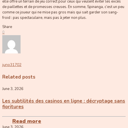
elle offre un terrain de jeu correct pour ceux qui veulent éviter les excès
de paillettes et de promesses creuses. En somme, Spinanga, c’est un peu
comme ce joueur qui ne mise pas gros mais qui sait garder son sang-
froid : pas spectaculaire, mais pas à jeter non plus.
Share
0
juno31702
Related posts
June 3, 2026
Les subtilités des casinos en ligne : décryptage sans
fioritures
Read more
June 3, 2026