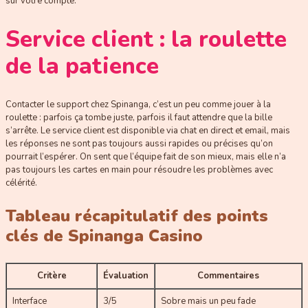
sur votre compte.
Service client : la roulette
de la patience
Contacter le support chez Spinanga, c’est un peu comme jouer à la
roulette : parfois ça tombe juste, parfois il faut attendre que la bille
s’arrête. Le service client est disponible via chat en direct et email, mais
les réponses ne sont pas toujours aussi rapides ou précises qu’on
pourrait l’espérer. On sent que l’équipe fait de son mieux, mais elle n’a
pas toujours les cartes en main pour résoudre les problèmes avec
célérité.
Tableau récapitulatif des points
clés de Spinanga Casino
Critère
Évaluation
Commentaires
Interface
3/5
Sobre mais un peu fade