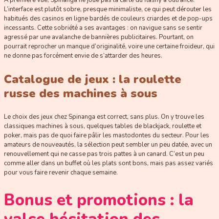
L’interface est plutôt sobre, presque minimaliste, ce qui peut dérouter les
habitués des casinos en ligne bardés de couleurs criardes et de pop-ups
incessants. Cette sobriété a ses avantages : on navigue sans se sentir
agressé par une avalanche de bannières publicitaires. Pourtant, on
pourrait reprocher un manque d’originalité, voire une certaine froideur, qui
ne donne pas forcément envie de s’attarder des heures.
Catalogue de jeux : la roulette
russe des machines à sous
Le choix des jeux chez Spinanga est correct, sans plus. On y trouve les
classiques machines à sous, quelques tables de blackjack, roulette et
poker, mais pas de quoi faire pâlir les mastodontes du secteur. Pour les
amateurs de nouveautés, la sélection peut sembler un peu datée, avec un
renouvellement qui ne casse pas trois pattes à un canard. C’est un peu
comme aller dans un buffet où les plats sont bons, mais pas assez variés
pour vous faire revenir chaque semaine.
Bonus et promotions : la