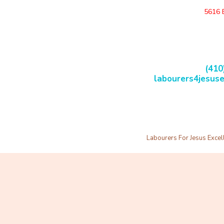
5616 
(41
labourers4jesus
Labourers For Jesus Excel