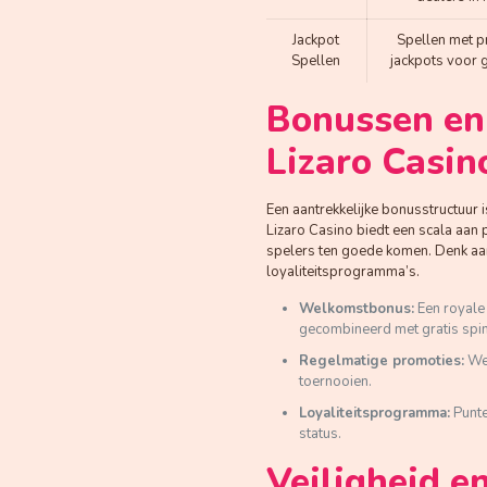
Jackpot
Spellen met p
Spellen
jackpots voor 
Bonussen en 
Lizaro Casin
Een aantrekkelijke bonusstructuur
Lizaro Casino biedt een scala aan
spelers ten goede komen. Denk aa
loyaliteitsprogramma’s.
Welkomstbonus:
Een royale 
gecombineerd met gratis spin
Regelmatige promoties:
Wek
toernooien.
Loyaliteitsprogramma:
Punte
status.
Veiligheid e