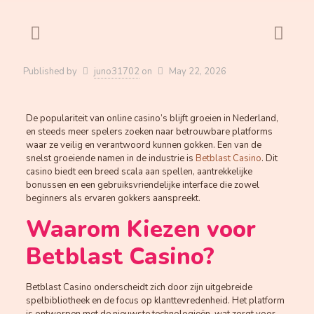
Published by
juno31702
on
May 22, 2026
De populariteit van online casino’s blijft groeien in Nederland,
en steeds meer spelers zoeken naar betrouwbare platforms
waar ze veilig en verantwoord kunnen gokken. Een van de
snelst groeiende namen in de industrie is
Betblast Casino
. Dit
casino biedt een breed scala aan spellen, aantrekkelijke
bonussen en een gebruiksvriendelijke interface die zowel
beginners als ervaren gokkers aanspreekt.
Waarom Kiezen voor
Betblast Casino?
Betblast Casino onderscheidt zich door zijn uitgebreide
spelbibliotheek en de focus op klanttevredenheid. Het platform