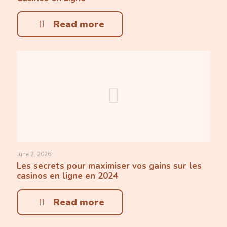
Read more
June 2, 2026
Les secrets pour maximiser vos gains sur les
casinos en ligne en 2024
Read more