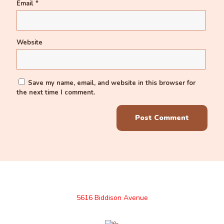
Email
*
Website
Save my name, email, and website in this browser for
the next time I comment.
5616 Biddison Avenue