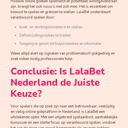
Hoewel online gokken spannend en potentieel winstgevend kan
zijn, brengt het ook risico’s met zich mee. Het is essentieel om
bewust te spelen en grenzen te stellen. LalaBet ondersteunt
verantwoord spelen door:
Inzet- en stortingslimieten in te stellen
Zelfuitsluitingsopties te bieden
Toegang te geven tot hulpinstanties en informatie
Wees altijd alert op signalen van problematisch gokgedrag en
zoek indien nodig professionele hulp.
Conclusie: Is LalaBet
Nederland de Juiste
Keuze?
Voor spelers die op zoek zijn naar een betrouwbaar, veelzijdig
en veilig online gokplatform in Nederland, is LalaBet een
uitstekende optie. Met een uitgebreid spelaanbod, aantrekkelijke
bonussen en een sterke focus op verantwoord spelen, voldoet