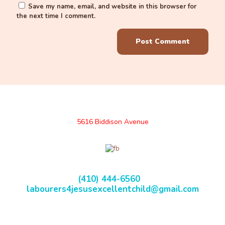
Save my name, email, and website in this browser for
the next time I comment.
5616 Biddison Avenue
(410) 444-6560
labourers4jesusexcellentchild@gmail.com