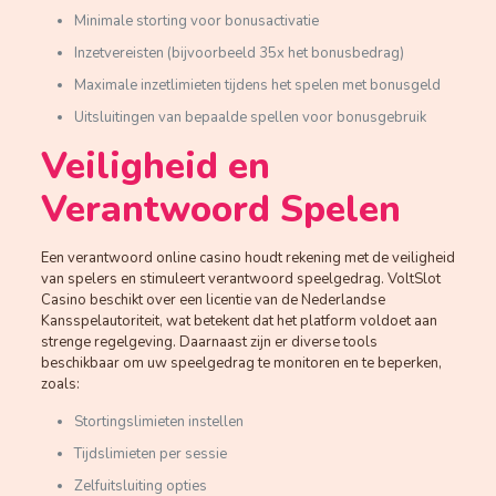
Minimale storting voor bonusactivatie
Inzetvereisten (bijvoorbeeld 35x het bonusbedrag)
Maximale inzetlimieten tijdens het spelen met bonusgeld
Uitsluitingen van bepaalde spellen voor bonusgebruik
Veiligheid en
Verantwoord Spelen
Een verantwoord online casino houdt rekening met de veiligheid
van spelers en stimuleert verantwoord speelgedrag. VoltSlot
Casino beschikt over een licentie van de Nederlandse
Kansspelautoriteit, wat betekent dat het platform voldoet aan
strenge regelgeving. Daarnaast zijn er diverse tools
beschikbaar om uw speelgedrag te monitoren en te beperken,
zoals:
Stortingslimieten instellen
Tijdslimieten per sessie
Zelfuitsluiting opties