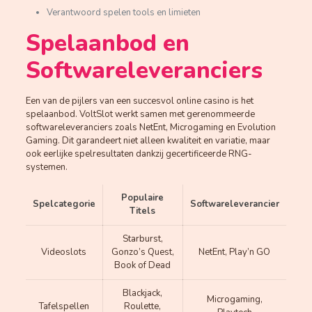
Verantwoord spelen tools en limieten
Spelaanbod en
Softwareleveranciers
Een van de pijlers van een succesvol online casino is het
spelaanbod. VoltSlot werkt samen met gerenommeerde
softwareleveranciers zoals NetEnt, Microgaming en Evolution
Gaming. Dit garandeert niet alleen kwaliteit en variatie, maar
ook eerlijke spelresultaten dankzij gecertificeerde RNG-
systemen.
Populaire
Spelcategorie
Softwareleverancier
Titels
Starburst,
Videoslots
Gonzo’s Quest,
NetEnt, Play’n GO
Book of Dead
Blackjack,
Microgaming,
Tafelspellen
Roulette,