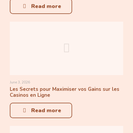
Read more
June 3, 2026
Les Secrets pour Maximiser vos Gains sur les
Casinos en Ligne
Read more