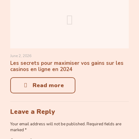
June 2, 2026
Les secrets pour maximiser vos gains sur les
casinos en ligne en 2024
Read more
Leave a Reply
Your email address will not be published.
Required fields are
marked
*