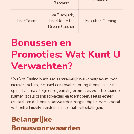
Playtech
Baccarat
Live Blackjack,
Live Casino
Live Roulette,
Evolution Gaming
Dream Catcher
Bonussen en
Promoties: Wat Kunt U
Verwachten?
VoltSlot Casino biedt een aantrekkelijk welkomstpakket voor
nieuwe spelers, inclusief een royale stortingsbonus en gratis
spins. Daarnaast zijn er regelmatig promoties voor bestaande
klanten, zoals cashback-acties en toernooien. Het is echter
cruciaal om de bonusvoorwaarden zorgvuldig te lezen, vooral
wat betreft inzetvereisten en maximale uitbetalingen.
Belangrijke
Bonusvoorwaarden