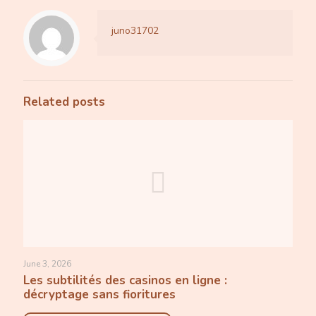
juno31702
Related posts
June 3, 2026
Les subtilités des casinos en ligne :
décryptage sans fioritures