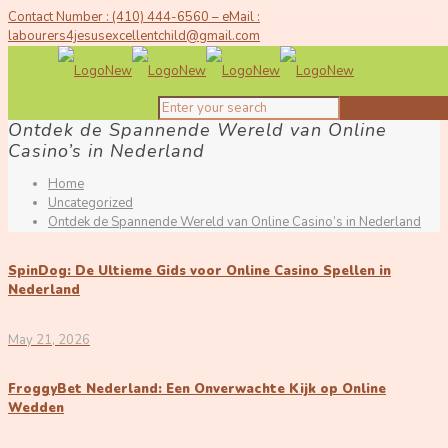
Contact Number : (410) 444-6560 – eMail :
labourers4jesusexcellentchild@gmail.com
Ontdek de Spannende Wereld van Online
Casino’s in Nederland
Home
Uncategorized
Ontdek de Spannende Wereld van Online Casino’s in Nederland
SpinDog: De Ultieme Gids voor Online Casino Spellen in
Nederland
May 21, 2026
FroggyBet Nederland: Een Onverwachte Kijk op Online
Wedden