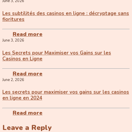
June 3, 2026
Les subtilités des casinos en ligne : décryptage sans
fioritures
Read more
June 3, 2026
Les Secrets pour Maximiser vos Gains sur les
Casinos en Ligne
Read more
June 2, 2026
Les secrets pour maximiser vos gains sur les casinos
en ligne en 2024
Read more
Leave a Reply