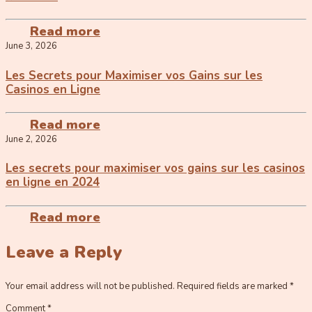
Read more
June 3, 2026
Les Secrets pour Maximiser vos Gains sur les
Casinos en Ligne
Read more
June 2, 2026
Les secrets pour maximiser vos gains sur les casinos
en ligne en 2024
Read more
Leave a Reply
Your email address will not be published.
Required fields are marked
*
Comment
*