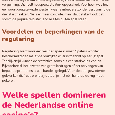
vergunning. Dit heeft het speelveld flink opgeschud. Voorheen was het
een soort digitale wilde westen, waar aanbieders zonder vergunning de
dienst uitmaakten. Nu is er meer controle, maar dat betekent ook dat
sommige populaire buitenlandse sites buiten spel staan.
Voordelen en beperkingen van de
regulering
Regulering zorgt voor een veiliger speelklimaat. Spelers worden
beschermd tegen malafide praktijken en er is toezicht op eerlijk spel.
Tegelijkertijd kunnen de restricties soms als een strakke jas voelen.
Bijvoorbeeld, het inzetten van grote bedragen of het ontvangen van
bepaalde promoties is aan banden gelegd. Voor de doorgewinterde
gokker kan dit frustrerend zijn, alsof je met één hand op de rug moet
pokeren.
Welke spellen domineren
de Nederlandse online