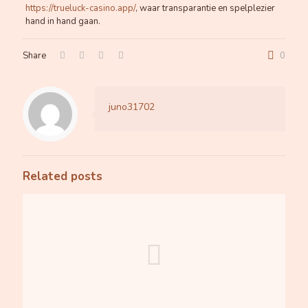
https://trueluck-casino.app/
, waar transparantie en spelplezier
hand in hand gaan.
Share
0
juno31702
Related posts