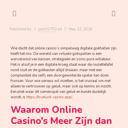
Published by
juno31702
on
May 22, 2026
Wie dacht dat online casino’s simpelweg digitale gokhallen zijn,
heeft het mis. De wereld van virtuele gokspellen is een
wervelwind van kansen, strategieën en soms pure willekeur.
Het is alsof je in een digitale kroeg staat waar de roulettetafel
nooit sluit en de gokkasten altijd draaien, maar met een
complexiteit die zelfs een doorgewinterde speler kan doen
fronsen. Voor wie serieus wil inzetten, is het cruciaal om niet
alleen te vertrouwen op geluk, maar ook op kennis en inzicht.
Een plek waar dit samenspel van geluk en kunde duidelijk
wordt, is
https://trueluck-casino.app/
.
Waarom Online
Casino’s Meer Zijn dan