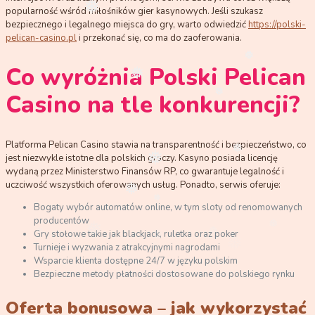
❅
popularność wśród miłośników gier kasynowych. Jeśli szukasz
❅
bezpiecznego i legalnego miejsca do gry, warto odwiedzić
https://polski-
pelican-casino.pl
i przekonać się, co ma do zaoferowania.
❅
Co wyróżnia Polski Pelican
❅
Casino na tle konkurencji?
❅
Platforma Pelican Casino stawia na transparentność i bezpieczeństwo, co
jest niezwykle istotne dla polskich graczy. Kasyno posiada licencję
❅
❅
wydaną przez Ministerstwo Finansów RP, co gwarantuje legalność i
uczciwość wszystkich oferowanych usług. Ponadto, serwis oferuje:
❅
Bogaty wybór automatów online, w tym sloty od renomowanych
❅
producentów
Gry stołowe takie jak blackjack, ruletka oraz poker
❅
❅
Turnieje i wyzwania z atrakcyjnymi nagrodami
❅
❅
Wsparcie klienta dostępne 24/7 w języku polskim
Bezpieczne metody płatności dostosowane do polskiego rynku
Oferta bonusowa – jak wykorzystać