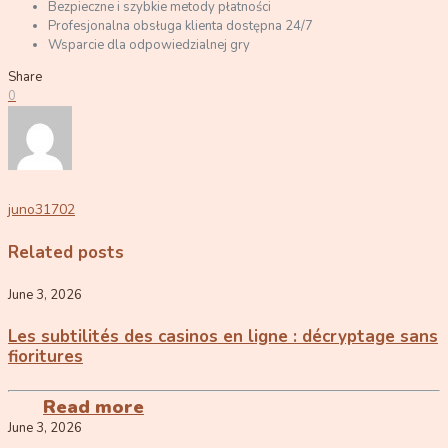
Bezpieczne i szybkie metody płatności
Profesjonalna obsługa klienta dostępna 24/7
Wsparcie dla odpowiedzialnej gry
Share
0
juno31702
Related posts
June 3, 2026
Les subtilités des casinos en ligne : décryptage sans
fioritures
Read more
June 3, 2026