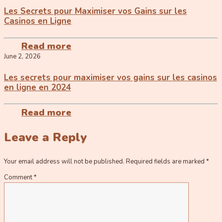
Les Secrets pour Maximiser vos Gains sur les
Casinos en Ligne
Read more
June 2, 2026
Les secrets pour maximiser vos gains sur les casinos
en ligne en 2024
Read more
Leave a Reply
Your email address will not be published.
Required fields are marked
*
Comment
*