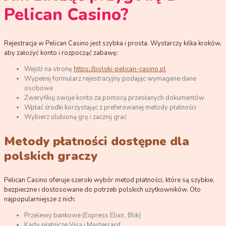
Pelican Casino?
Rejestracja w Pelican Casino jest szybka i prosta. Wystarczy kilka kroków,
aby założyć konto i rozpocząć zabawę:
Wejdź na stronę
https://polski-pelican-casino.pl
Wypełnij formularz rejestracyjny podając wymagane dane
osobowe
Zweryfikuj swoje konto za pomocą przesłanych dokumentów
Wpłać środki korzystając z preferowanej metody płatności
Wybierz ulubioną grę i zacznij grać
Metody płatności dostępne dla
polskich graczy
Pelican Casino oferuje szeroki wybór metod płatności, które są szybkie,
bezpieczne i dostosowane do potrzeb polskich użytkowników. Oto
najpopularniejsze z nich:
Przelewy bankowe (Express Elixir, Blik)
Karty płatnicze Visa i Mastercard