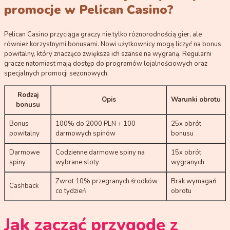
promocje w Pelican Casino?
Pelican Casino przyciąga graczy nie tylko różnorodnością gier, ale
również korzystnymi bonusami. Nowi użytkownicy mogą liczyć na bonus
powitalny, który znacząco zwiększa ich szanse na wygraną. Regularni
gracze natomiast mają dostęp do programów lojalnościowych oraz
specjalnych promocji sezonowych.
Rodzaj
Opis
Warunki obrotu
bonusu
Bonus
100% do 2000 PLN + 100
25x obrót
powitalny
darmowych spinów
bonusu
Darmowe
Codzienne darmowe spiny na
15x obrót
spiny
wybrane sloty
wygranych
Zwrot 10% przegranych środków
Brak wymagań
Cashback
co tydzień
obrotu
Jak zacząć przygodę z