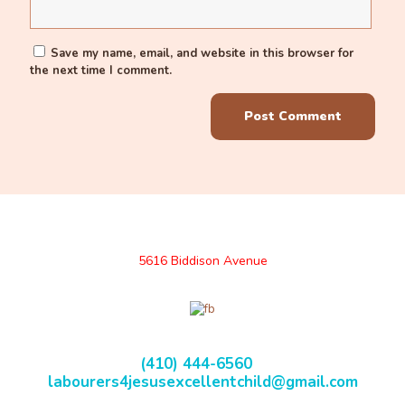
Save my name, email, and website in this browser for
the next time I comment.
5616 Biddison Avenue
(410) 444-6560
labourers4jesusexcellentchild@gmail.com