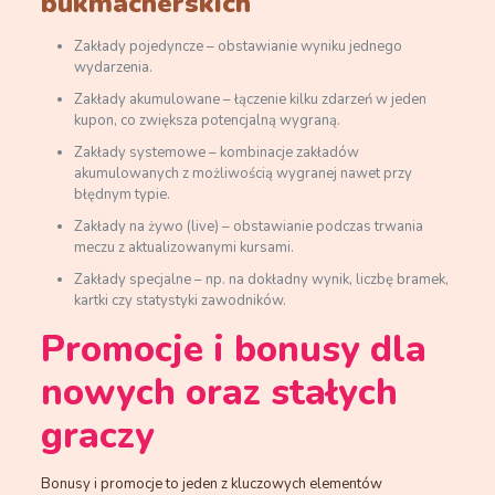
bukmacherskich
Zakłady pojedyncze – obstawianie wyniku jednego
wydarzenia.
Zakłady akumulowane – łączenie kilku zdarzeń w jeden
kupon, co zwiększa potencjalną wygraną.
Zakłady systemowe – kombinacje zakładów
akumulowanych z możliwością wygranej nawet przy
błędnym typie.
Zakłady na żywo (live) – obstawianie podczas trwania
meczu z aktualizowanymi kursami.
Zakłady specjalne – np. na dokładny wynik, liczbę bramek,
kartki czy statystyki zawodników.
Promocje i bonusy dla
nowych oraz stałych
graczy
Bonusy i promocje to jeden z kluczowych elementów