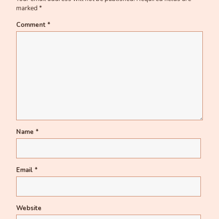
marked
*
Comment
*
Name
*
Email
*
Website