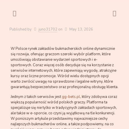
Published by
juno31702
on
May 13, 2026
W Polsce rynek zakładów bukmacherskich online dynamicznie
się rozwija, oferując graczom szeroki wybór platform, które
umożliwiają obstawianie wydarzeń sportowych i e-
sportowych. Coraz więcej osób decyduje się na korzystanie z
serwisów internetowych, które zapewniają wygodę, atrakcyjne
kursy oraz liczne promocje. Wśród wielu dostępnych opcji
warto zwrócić uwagę na sprawdzone i legalne witryny, które
gwarantują bezpieczeństwo oraz profesjonalną obsługę klienta.
Jednym z takich serwisów jest
gg-bets.pl
, który zdobywa coraz
większą popularność wśród polskich graczy. Platforma ta
specjalizuje się nie tylko w tradycyjnych zakładach sportowych,
ale także w e-sporcie, co czyni ją wyjątkową na tle konkurencji.
W poniższym artykule przedstawimy najważniejsze cechy
najlepszych bukmacherów online, a także podpowiemy, na co