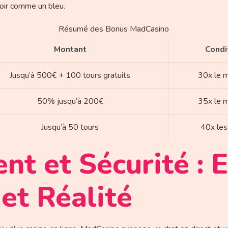
voir comme un bleu.
Résumé des Bonus MadCasino
Montant
Condi
Jusqu’à 500€ + 100 tours gratuits
30x le 
50% jusqu’à 200€
35x le 
Jusqu’à 50 tours
40x les
ent et Sécurité : 
et Réalité