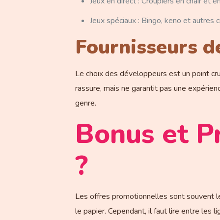
Jeux en direct : Croupiers en chair et 
Jeux spéciaux : Bingo, keno et autres c
Fournisseurs de
Le choix des développeurs est un point c
rassure, mais ne garantit pas une expérien
genre.
Bonus et P
?
Les offres promotionnelles sont souvent le
le papier. Cependant, il faut lire entre le