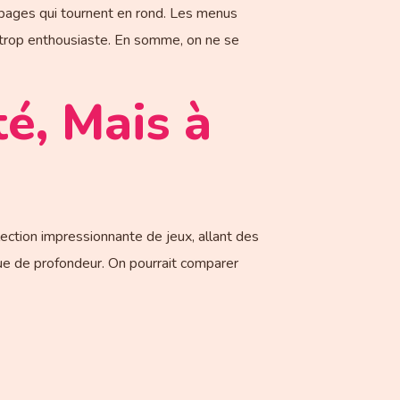
 pages qui tournent en rond. Les menus
u trop enthousiaste. En somme, on ne se
té, Mais à
ection impressionnante de jeux, allant des
ue de profondeur. On pourrait comparer