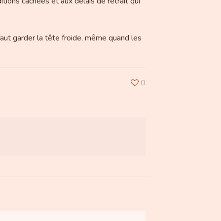
tions cachées et aux délais de retrait qui
 faut garder la tête froide, même quand les
0