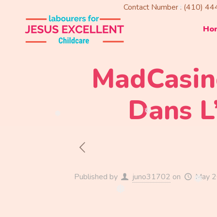
Contact Number : (410) 444-6560 –
❅
Ho
MadCasino
Dans L
❅
❅
❅
Published by
juno31702
on
May 2
❅
❅