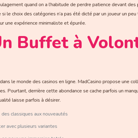
soulagement quand on a l’habitude de perdre patience devant des
 si le choix des catégories n’a pas été dicté par un joueur un pe
ur une expérience minimaliste et épurée.
Un Buffet à Volon
e dans le monde des casinos en ligne. MadCasino propose une coll
ues. Pourtant, derrière cette abondance se cache parfois un manq
alité laisse parfois à désirer.
, des classiques aux nouveautés
ker avec plusieurs variantes