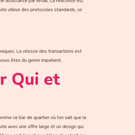
e assistance par email. La réactivité est
site utilise des protocoles standards, ce
niques. La vitesse des transactions est
i vous êtes du genre impatient.
r Qui et
omme ce bar de quartier où l’on sait que le
site avec une offre large et un design qui