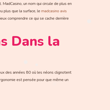
it. MadCasino, un nom qui circule de plus en
❅
❅
u plus que la surface, le
madcasino avis
mieux comprendre ce qui se cache derrière
❅
as Dans la
jeux des années 80 où les néons clignotent
❅
❅
t, l’ergonomie est pensée pour que même un