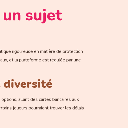
 un sujet
litique rigoureuse en matière de protection
aux, et la plateforme est régulée par une
 diversité
 options, allant des cartes bancaires aux
rtains joueurs pourraient trouver les délais