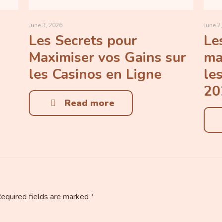
June 3, 2026
June 2
Les Secrets pour
Le
Maximiser vos Gains sur
ma
les Casinos en Ligne
le
20
Read more
equired fields are marked
*