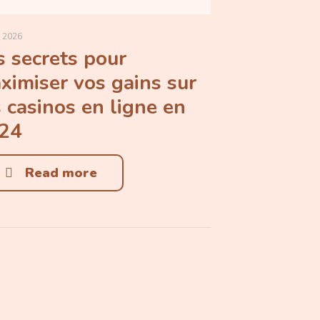
, 2026
s secrets pour
ximiser vos gains sur
s casinos en ligne en
24
Read more