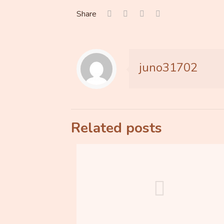
Share
juno31702
Related posts