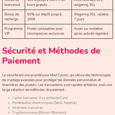
Bonus de
100% jusqu’à 500€ + 50
Mise minimale 10€,
bienvenue
tours gratuits
wagering 35x
Bonus de
50% sur dépôt jusqu’à
Wagering 30x, valable
recharge
200€
7 jours
Programme
Points cumulables pour
Accès sur invitation
VIP
récompenses exclusives
après activité régulière
Sécurité et Méthodes de
Paiement
La sécurité est une priorité pour Mad Casino, qui utilise des technologies
de cryptage avancées pour protéger les données personnelles et
financières des joueurs. Les transactions sont rapides et fiables, avec une
large sélection de méthodes de paiement :
Cartes bancaires Visa et MasterCard
Portefeuilles électroniques (Skrill, Neteller)
Virements bancaires
Cryptomonnaies (Bitcoin, Ethereum)