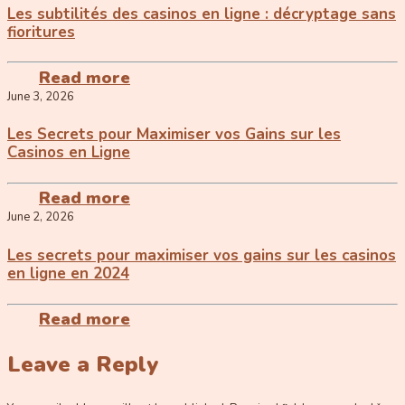
Les subtilités des casinos en ligne : décryptage sans
fioritures
Read more
June 3, 2026
Les Secrets pour Maximiser vos Gains sur les
Casinos en Ligne
Read more
June 2, 2026
Les secrets pour maximiser vos gains sur les casinos
en ligne en 2024
Read more
Leave a Reply