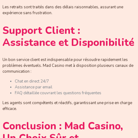
Les retraits sont traités dans des délais raisonnables, assurant une
expérience sans frustration.
Support Client :
Assistance et Disponibilité
Un bon service client est indispensable pour résoudre rapidement les
problèmes éventuels. Mad Casino met à disposition plusieurs canaux de
communication :
Chat en direct 24/7
Assistance par email
FAQ détaillée couvrant les questions fréquentes
Les agents sont compétents et réactifs, garantissant une prise en charge
efficace.
Conclusion : Mad Casino,