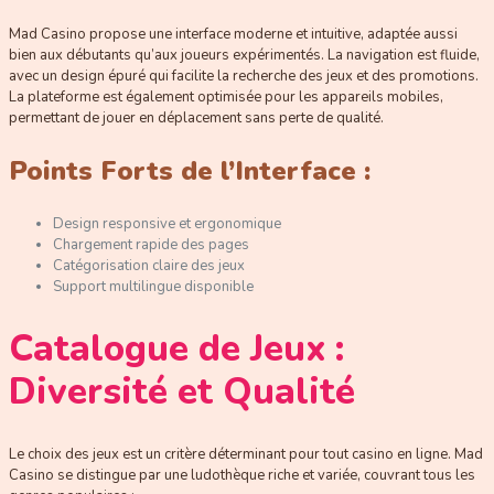
Mad Casino propose une interface moderne et intuitive, adaptée aussi
bien aux débutants qu’aux joueurs expérimentés. La navigation est fluide,
avec un design épuré qui facilite la recherche des jeux et des promotions.
La plateforme est également optimisée pour les appareils mobiles,
permettant de jouer en déplacement sans perte de qualité.
Points Forts de l’Interface :
Design responsive et ergonomique
Chargement rapide des pages
Catégorisation claire des jeux
Support multilingue disponible
Catalogue de Jeux :
Diversité et Qualité
Le choix des jeux est un critère déterminant pour tout casino en ligne. Mad
Casino se distingue par une ludothèque riche et variée, couvrant tous les