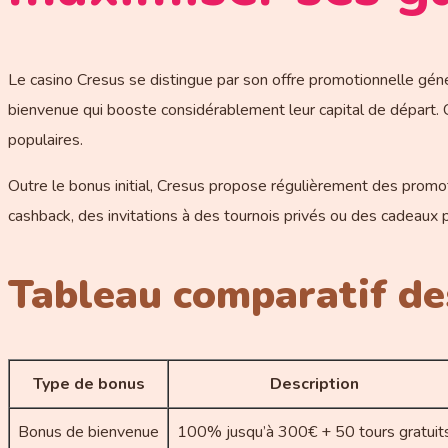
Le casino Cresus se distingue par son offre promotionnelle géné
bienvenue qui booste considérablement leur capital de départ.
populaires.
Outre le bonus initial, Cresus propose régulièrement des promo
cashback, des invitations à des tournois privés ou des cadeaux 
Tableau comparatif de
Type de bonus
Description
Bonus de bienvenue
100% jusqu’à 300€ + 50 tours gratuit