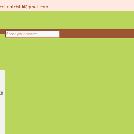
cellentchild@gmail.com
te