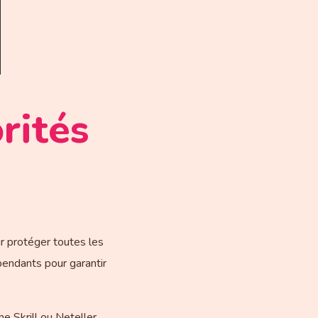
orités
ur protéger toutes les
pendants pour garantir
e Skrill ou Neteller,