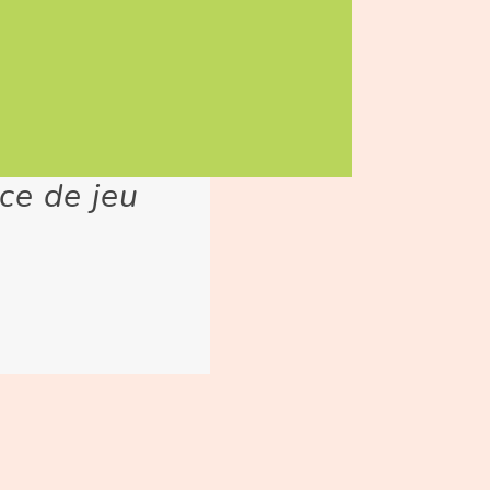
ce de jeu