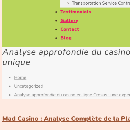
Transportation Service Contr
Testimonials
Gallery
Contact
Blog
Analyse approfondie du casino
unique
Home
Uncategorized
Analyse approfondie du casino en ligne Cresus : une expé
Mad Casino : Analyse Complète de la Pl