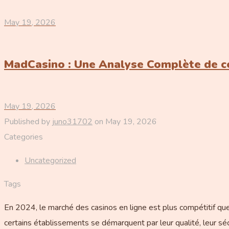
May 19, 2026
MadCasino : Une Analyse Complète de ce
May 19, 2026
Published by
juno31702
on
May 19, 2026
Categories
Uncategorized
Tags
En 2024, le marché des casinos en ligne est plus compétitif que
certains établissements se démarquent par leur qualité, leur sécu