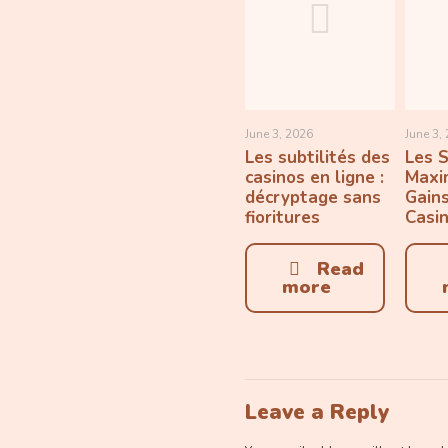
June 3, 2026
June 3,
Les subtilités des
Les S
casinos en ligne :
Maxi
décryptage sans
Gains
fioritures
Casin
Read
more
Leave a Reply