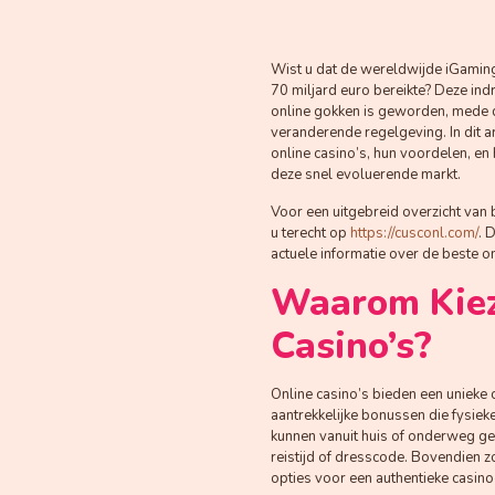
Wist u dat de wereldwijde iGamin
70 miljard euro bereikte? Deze in
online gokken is geworden, mede d
veranderende regelgeving. In dit a
online casino’s, hun voordelen, en
deze snel evoluerende markt.
Voor een uitgebreid overzicht van
u terecht op
https://cusconl.com/
. 
actuele informatie over de beste o
Waarom Kiez
Casino’s?
Online casino’s bieden een unieke 
aantrekkelijke bonussen die fysiek
kunnen vanuit huis of onderweg gen
reistijd of dresscode. Bovendien 
opties voor een authentieke casino