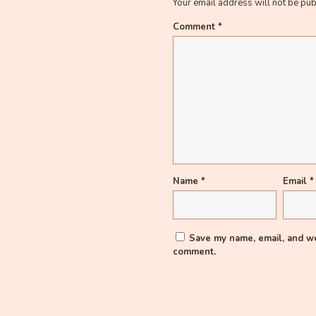
Your email address will not be pub
Comment
*
Name
*
Email
*
Save my name, email, and web
comment.