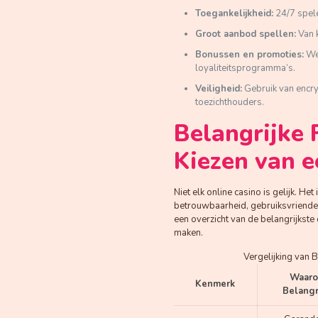
Toegankelijkheid:
24/7 spele
Groot aanbod spellen:
Van k
Bonussen en promoties:
Wel
loyaliteitsprogramma’s.
Veiligheid:
Gebruik van encry
toezichthouders.
Belangrijke 
Kiezen van e
Niet elk online casino is gelijk. Het
betrouwbaarheid, gebruiksvriendeli
een overzicht van de belangrijkste
maken.
Vergelijking van 
Waar
Kenmerk
Belangr