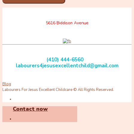
5616 Biddison Avenue
(410) 444-6560
labourers4jesusexcellentchild@gmail.com
Blog
Labourers For Jesus Excellent Childcare © All Rights Reserved.
Contact now