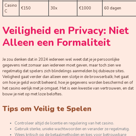
Casino
€150
30x
€1000
60 dagen
C
Veiligheid en Privacy: Niet
Alleen een Formaliteit
Je zou denken dat in 2024 iedereen wel weet dat je je persoonlijke
gegevens niet zomaar aan iedereen moet geven, maar toch zien we
regelmatig dat spelers zich blindelings aanmelden bij dubieuze sites.
Veiligheid gaat verder dan alleen een slotje in de browserbalk; het gaat
om hoe je geld wordt beheerd, hoe je gegevens worden beschermd en of
het casino eerlijk met je omgaat. Het is een kwestie van vertrouwen, en dat
bouw je niet op met loze beloftes.
Tips om Veilig te Spelen
Controleer altijd de licentie en regulering van het casino.
Gebruik sterke, unieke wachtwoorden en verander ze regelmatig.
Wees kritisch op de betaalmethoden en kies voor betrouwbare