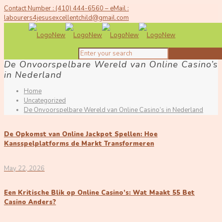
Contact Number : (410) 444-6560 – eMail :
labourers4jesusexcellentchild@gmail.com
De Onvoorspelbare Wereld van Online Casino’s
in Nederland
Home
Uncategorized
De Onvoorspelbare Wereld van Online Casino’s in Nederland
De Opkomst van Online Jackpot Spellen: Hoe
Kansspelplatforms de Markt Transformeren
May 22, 2026
Een Kritische Blik op Online Casino’s: Wat Maakt 55 Bet
Casino Anders?