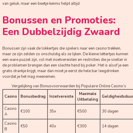
van geluk, maar een beetje kennis helpt altijd.
Bonussen en Promoties:
Een Dubbelzijdig Zwaard
Bonussen zijn vaak de lokkertjes die spelers naar een casino trekken,
maar ze zijn zelden zo onschuldig als ze lijken. De kleine lettertjes kunnen
een ware puzzel zijn, vol met inzetvereisten en restricties die je sneller in
de problemen brengen dan een slechte hand bij poker. Het is alsof je een
gratis drankje krijgt, maar dan moet je eerst de hele bar leegdrinken
voordat je het mag meenemen.
Vergelijking van Bonusvoorwaarden bij Populaire Online Casino’s
Maximale
Casino
Bonusbedrag
Inzetvereiste
Geldigheidsduu
Uitbetaling
Casino
€100
35x
€500
30 dagen
A
Casino
€50
40x
€300
14 dagen
B