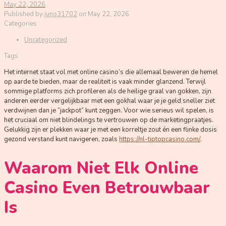
May 22, 2026
Published by
juno31702
on
May 22, 2026
Categories
Uncategorized
Tags
Het internet staat vol met online casino’s die allemaal beweren de hemel
op aarde te bieden, maar de realiteit is vaak minder glanzend. Terwijl
sommige platforms zich profileren als de heilige graal van gokken, zijn
anderen eerder vergelijkbaar met een gokhal waar je je geld sneller ziet
verdwijnen dan je “jackpot” kunt zeggen. Voor wie serieus wil spelen, is
het cruciaal om niet blindelings te vertrouwen op de marketingpraatjes.
Gelukkig zijn er plekken waar je met een korreltje zout én een flinke dosis
gezond verstand kunt navigeren, zoals
https://nl-tiptopcasino.com/
.
Waarom Niet Elk Online
Casino Even Betrouwbaar
Is