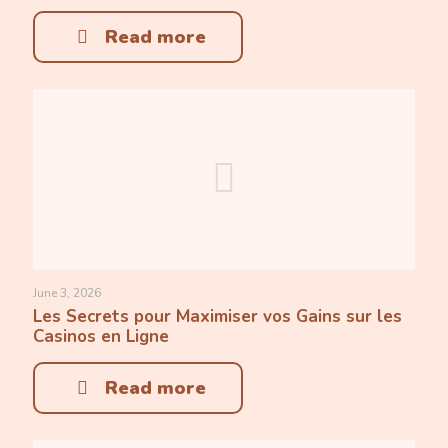
Read more
June 3, 2026
Les Secrets pour Maximiser vos Gains sur les
Casinos en Ligne
Read more