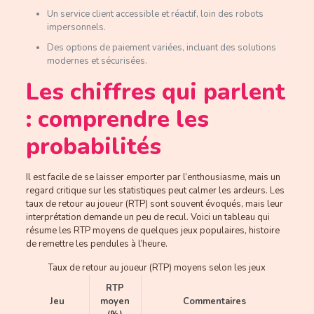
Un service client accessible et réactif, loin des robots
impersonnels.
Des options de paiement variées, incluant des solutions
modernes et sécurisées.
Les chiffres qui parlent
: comprendre les
probabilités
Il est facile de se laisser emporter par l’enthousiasme, mais un
regard critique sur les statistiques peut calmer les ardeurs. Les
taux de retour au joueur (RTP) sont souvent évoqués, mais leur
interprétation demande un peu de recul. Voici un tableau qui
résume les RTP moyens de quelques jeux populaires, histoire
de remettre les pendules à l’heure.
Taux de retour au joueur (RTP) moyens selon les jeux
RTP
Jeu
moyen
Commentaires