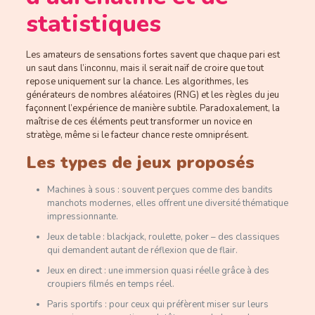
statistiques
Les amateurs de sensations fortes savent que chaque pari est
un saut dans l’inconnu, mais il serait naïf de croire que tout
repose uniquement sur la chance. Les algorithmes, les
générateurs de nombres aléatoires (RNG) et les règles du jeu
façonnent l’expérience de manière subtile. Paradoxalement, la
maîtrise de ces éléments peut transformer un novice en
stratège, même si le facteur chance reste omniprésent.
Les types de jeux proposés
Machines à sous : souvent perçues comme des bandits
manchots modernes, elles offrent une diversité thématique
impressionnante.
Jeux de table : blackjack, roulette, poker – des classiques
qui demandent autant de réflexion que de flair.
Jeux en direct : une immersion quasi réelle grâce à des
croupiers filmés en temps réel.
Paris sportifs : pour ceux qui préfèrent miser sur leurs