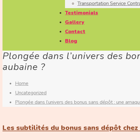
Transportation Service Contr
Testimonials
Gallery
Contact
Blog
Plongée dans l’univers des bo
aubaine ?
Home
Uncategorized
Plongée dans l’univers des bonus sans dépôt : une arnaqu
Les subtilités du bonus sans dépôt chez 