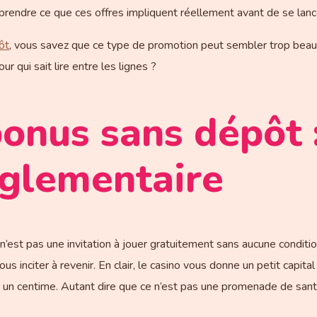
prendre ce que ces offres impliquent réellement avant de se lanc
ôt
, vous savez que ce type de promotion peut sembler trop beau 
ur qui sait lire entre les lignes ?
onus sans dépôt 
églementaire
n’est pas une invitation à jouer gratuitement sans aucune condition
s inciter à revenir. En clair, le casino vous donne un petit capital 
r un centime. Autant dire que ce n’est pas une promenade de sant