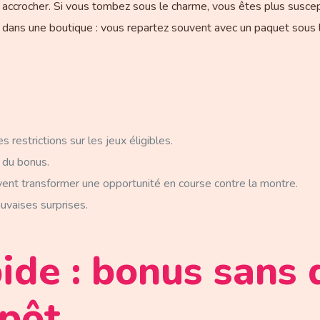
 les accrocher. Si vous tombez sous le charme, vous êtes plus susc
te dans une boutique : vous repartez souvent avec un paquet sous l
restrictions sur les jeux éligibles.
s du bonus.
uvent transformer une opportunité en course contre la montre.
uvaises surprises.
ide : bonus sans 
épôt