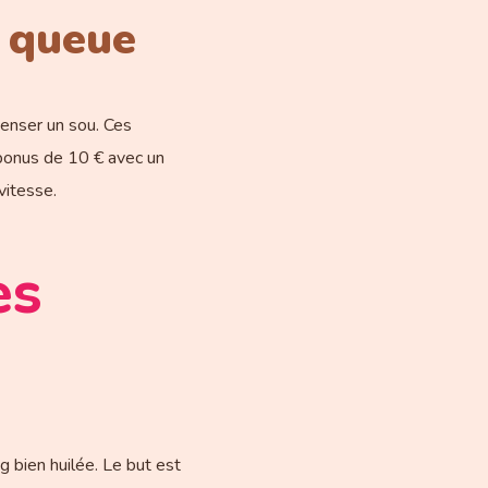
a queue
penser un sou. Ces
 bonus de 10 € avec un
vitesse.
es
g bien huilée. Le but est