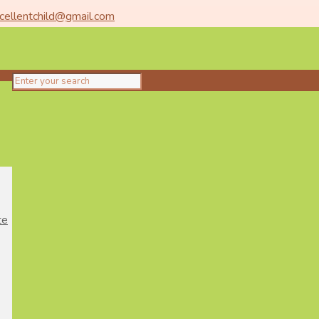
cellentchild@gmail.com
te