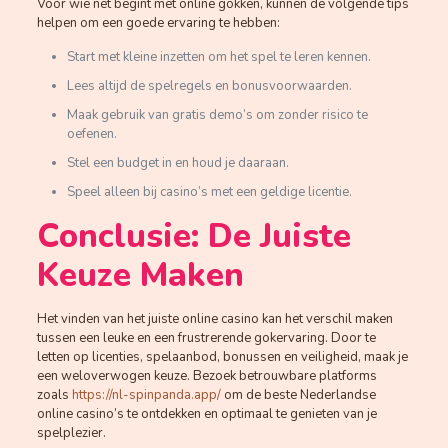
Voor wie net begint met online gokken, kunnen de volgende tips
helpen om een goede ervaring te hebben:
Start met kleine inzetten om het spel te leren kennen.
Lees altijd de spelregels en bonusvoorwaarden.
Maak gebruik van gratis demo’s om zonder risico te
oefenen.
Stel een budget in en houd je daaraan.
Speel alleen bij casino’s met een geldige licentie.
Conclusie: De Juiste
Keuze Maken
Het vinden van het juiste online casino kan het verschil maken
tussen een leuke en een frustrerende gokervaring. Door te
letten op licenties, spelaanbod, bonussen en veiligheid, maak je
een weloverwogen keuze. Bezoek betrouwbare platforms
zoals
https://nl-spinpanda.app/
om de beste Nederlandse
online casino’s te ontdekken en optimaal te genieten van je
spelplezier.