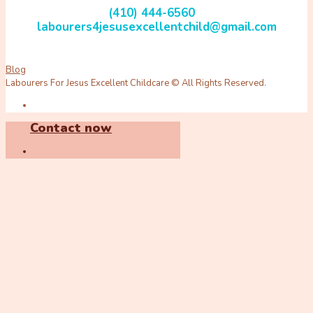
(410) 444-6560
labourers4jesusexcellentchild@gmail.com
Blog
Labourers For Jesus Excellent Childcare © All Rights Reserved.
Contact now