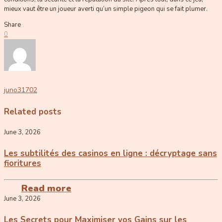
mieux vaut être un joueur averti qu’un simple pigeon qui se fait plumer.
Share
0
juno31702
Related posts
June 3, 2026
Les subtilités des casinos en ligne : décryptage sans
fioritures
Read more
June 3, 2026
Les Secrets pour Maximiser vos Gains sur les