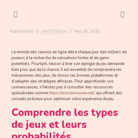
Published by
juno31702
on
May 20, 2026
Le monde des casinos en ligne attire chaque jour des milliers de
joueurs à la recherche de sensations fortes et de gains
potentiels. Pourtant, réussir à tirer son épingle du jeu demande
bien plus que de la chance. Il est essentiel de comprendre les
mécanismes des jeux, de choisir les bonnes plateformes et
d’adopter des stratégies efficaces. Pour approfondir vos
connaissances, n’hésitez pas à consulter des ressources
spécialisées comme
https://amisdumusee.net/
, qui offrent des
conseils précieux pour optimiser votre expérience de jeu.
Comprendre les types
de jeux et leurs
probabilités