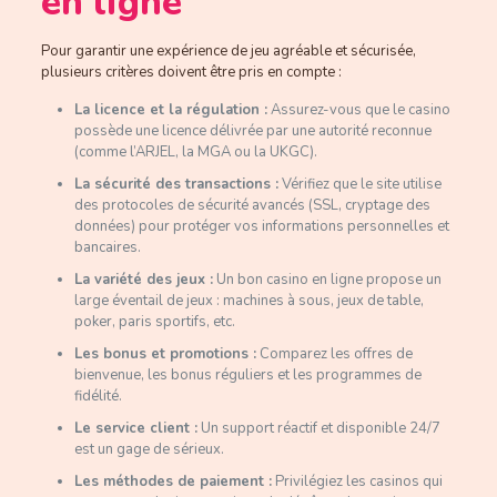
en ligne
Pour garantir une expérience de jeu agréable et sécurisée,
plusieurs critères doivent être pris en compte :
La licence et la régulation :
Assurez-vous que le casino
possède une licence délivrée par une autorité reconnue
(comme l’ARJEL, la MGA ou la UKGC).
La sécurité des transactions :
Vérifiez que le site utilise
des protocoles de sécurité avancés (SSL, cryptage des
données) pour protéger vos informations personnelles et
bancaires.
La variété des jeux :
Un bon casino en ligne propose un
large éventail de jeux : machines à sous, jeux de table,
poker, paris sportifs, etc.
Les bonus et promotions :
Comparez les offres de
bienvenue, les bonus réguliers et les programmes de
fidélité.
Le service client :
Un support réactif et disponible 24/7
est un gage de sérieux.
Les méthodes de paiement :
Privilégiez les casinos qui