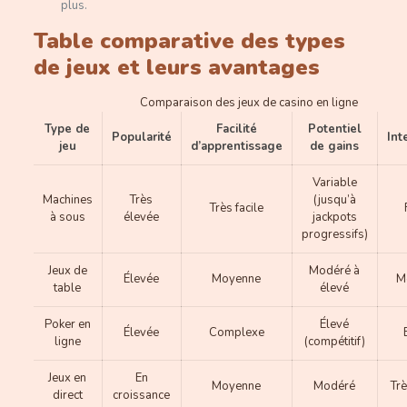
plus.
Table comparative des types
de jeux et leurs avantages
Comparaison des jeux de casino en ligne
Type de
Facilité
Potentiel
Popularité
Int
jeu
d’apprentissage
de gains
Variable
Machines
Très
(jusqu’à
Très facile
à sous
élevée
jackpots
progressifs)
Jeux de
Modéré à
Élevée
Moyenne
M
table
élevé
Poker en
Élevé
Élevée
Complexe
ligne
(compétitif)
Jeux en
En
Moyenne
Modéré
Tr
direct
croissance