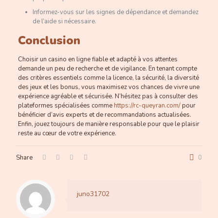
Informez-vous sur les signes de dépendance et demandez
de l’aide si nécessaire.
Conclusion
Choisir un casino en ligne fiable et adapté à vos attentes
demande un peu de recherche et de vigilance. En tenant compte
des critères essentiels comme la licence, la sécurité, la diversité
des jeux et les bonus, vous maximisez vos chances de vivre une
expérience agréable et sécurisée. N’hésitez pas à consulter des
plateformes spécialisées comme
https://rc-queyran.com/
pour
bénéficier d’avis experts et de recommandations actualisées.
Enfin, jouez toujours de manière responsable pour que le plaisir
reste au cœur de votre expérience.
Share
0
juno31702