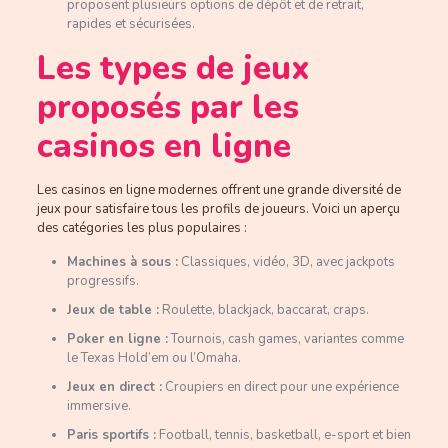
proposent plusieurs options de dépôt et de retrait,
rapides et sécurisées.
Les types de jeux
proposés par les
casinos en ligne
Les casinos en ligne modernes offrent une grande diversité de
jeux pour satisfaire tous les profils de joueurs. Voici un aperçu
des catégories les plus populaires :
Machines à sous :
Classiques, vidéo, 3D, avec jackpots
progressifs.
Jeux de table :
Roulette, blackjack, baccarat, craps.
Poker en ligne :
Tournois, cash games, variantes comme
le Texas Hold’em ou l’Omaha.
Jeux en direct :
Croupiers en direct pour une expérience
immersive.
Paris sportifs :
Football, tennis, basketball, e-sport et bien