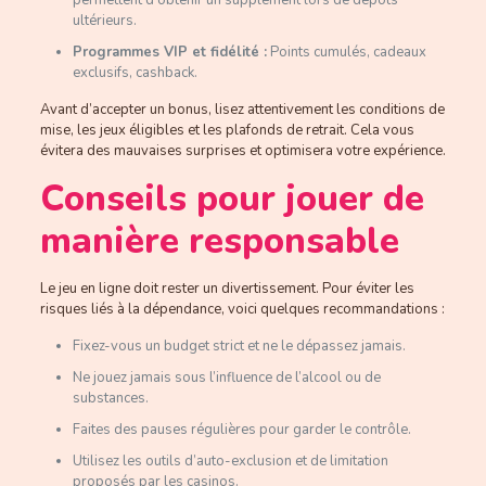
permettent d’obtenir un supplément lors de dépôts
ultérieurs.
Programmes VIP et fidélité :
Points cumulés, cadeaux
exclusifs, cashback.
Avant d’accepter un bonus, lisez attentivement les conditions de
mise, les jeux éligibles et les plafonds de retrait. Cela vous
évitera des mauvaises surprises et optimisera votre expérience.
Conseils pour jouer de
manière responsable
Le jeu en ligne doit rester un divertissement. Pour éviter les
risques liés à la dépendance, voici quelques recommandations :
Fixez-vous un budget strict et ne le dépassez jamais.
Ne jouez jamais sous l’influence de l’alcool ou de
substances.
Faites des pauses régulières pour garder le contrôle.
Utilisez les outils d’auto-exclusion et de limitation
proposés par les casinos.