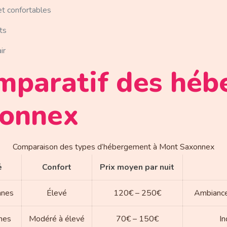
t confortables
ts
ir
mparatif des hé
xonnex
Comparaison des types d’hébergement à Mont Saxonnex
é
Confort
Prix moyen par nuit
nnes
Élevé
120€ – 250€
Ambiance
nes
Modéré à élevé
70€ – 150€
In