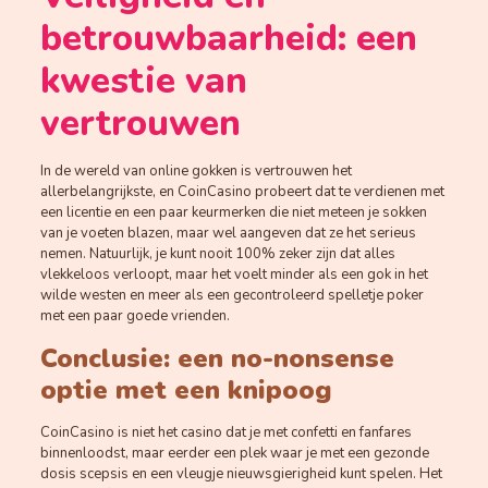
betrouwbaarheid: een
kwestie van
vertrouwen
In de wereld van online gokken is vertrouwen het
allerbelangrijkste, en CoinCasino probeert dat te verdienen met
een licentie en een paar keurmerken die niet meteen je sokken
van je voeten blazen, maar wel aangeven dat ze het serieus
nemen. Natuurlijk, je kunt nooit 100% zeker zijn dat alles
vlekkeloos verloopt, maar het voelt minder als een gok in het
wilde westen en meer als een gecontroleerd spelletje poker
met een paar goede vrienden.
Conclusie: een no-nonsense
optie met een knipoog
CoinCasino is niet het casino dat je met confetti en fanfares
binnenloodst, maar eerder een plek waar je met een gezonde
dosis scepsis en een vleugje nieuwsgierigheid kunt spelen. Het