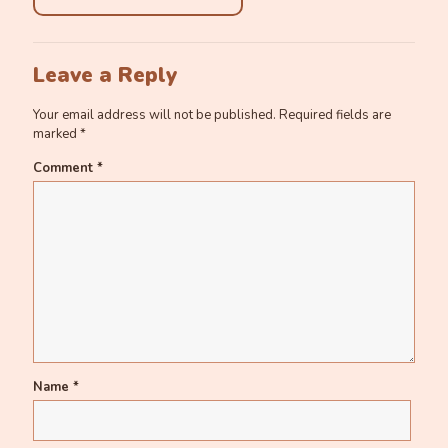
Leave a Reply
Your email address will not be published.
Required fields are
marked
*
Comment
*
Name
*