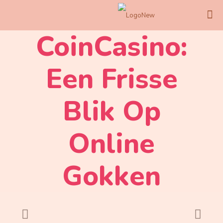
CoinCasino:
Een Frisse
Blik Op
Online
Gokken