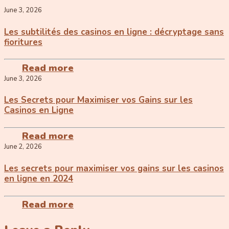
June 3, 2026
Les subtilités des casinos en ligne : décryptage sans
fioritures
Read more
June 3, 2026
Les Secrets pour Maximiser vos Gains sur les
Casinos en Ligne
Read more
June 2, 2026
Les secrets pour maximiser vos gains sur les casinos
en ligne en 2024
Read more