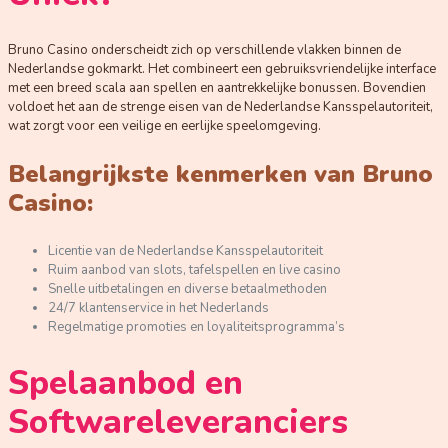
Bruno Casino onderscheidt zich op verschillende vlakken binnen de
Nederlandse gokmarkt. Het combineert een gebruiksvriendelijke interface
met een breed scala aan spellen en aantrekkelijke bonussen. Bovendien
voldoet het aan de strenge eisen van de Nederlandse Kansspelautoriteit,
wat zorgt voor een veilige en eerlijke speelomgeving.
Belangrijkste kenmerken van Bruno
Casino:
Licentie van de Nederlandse Kansspelautoriteit
Ruim aanbod van slots, tafelspellen en live casino
Snelle uitbetalingen en diverse betaalmethoden
24/7 klantenservice in het Nederlands
Regelmatige promoties en loyaliteitsprogramma’s
Spelaanbod en
Softwareleveranciers