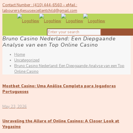
Contact Number : (410) 444-6560 – eMail :
labourers4jesusexcellentchild@gmail.com
Bruno Casino Nederland: Een Diepgaande
Analyse van een Top Online Casino
Home
Uncategorized
Bruno Casino Nederland: Een Diepgaande Analyse van een Top
Online Casino
Mostbet Casino: Uma Análise Completa para Jogadores
Portugueses
May 23, 2026
Unraveling the Allure of Online Casinos: A Closer Look at
Vegasino