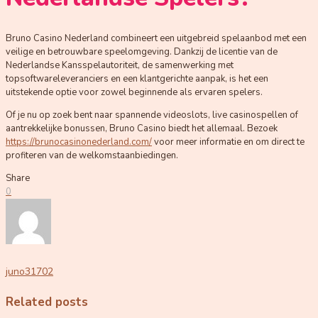
Bruno Casino Nederland combineert een uitgebreid spelaanbod met een
veilige en betrouwbare speelomgeving. Dankzij de licentie van de
Nederlandse Kansspelautoriteit, de samenwerking met
topsoftwareleveranciers en een klantgerichte aanpak, is het een
uitstekende optie voor zowel beginnende als ervaren spelers.
Of je nu op zoek bent naar spannende videoslots, live casinospellen of
aantrekkelijke bonussen, Bruno Casino biedt het allemaal. Bezoek
https://brunocasinonederland.com/
voor meer informatie en om direct te
profiteren van de welkomstaanbiedingen.
Share
0
juno31702
Related posts