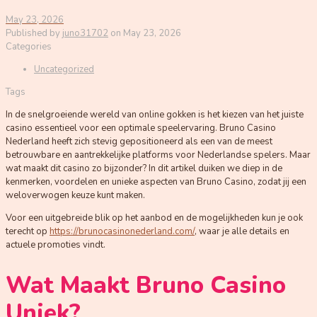
May 23, 2026
Published by
juno31702
on
May 23, 2026
Categories
Uncategorized
Tags
In de snelgroeiende wereld van online gokken is het kiezen van het juiste
casino essentieel voor een optimale speelervaring. Bruno Casino
Nederland heeft zich stevig gepositioneerd als een van de meest
betrouwbare en aantrekkelijke platforms voor Nederlandse spelers. Maar
wat maakt dit casino zo bijzonder? In dit artikel duiken we diep in de
kenmerken, voordelen en unieke aspecten van Bruno Casino, zodat jij een
weloverwogen keuze kunt maken.
Voor een uitgebreide blik op het aanbod en de mogelijkheden kun je ook
terecht op
https://brunocasinonederland.com/
, waar je alle details en
actuele promoties vindt.
Wat Maakt Bruno Casino
Uniek?