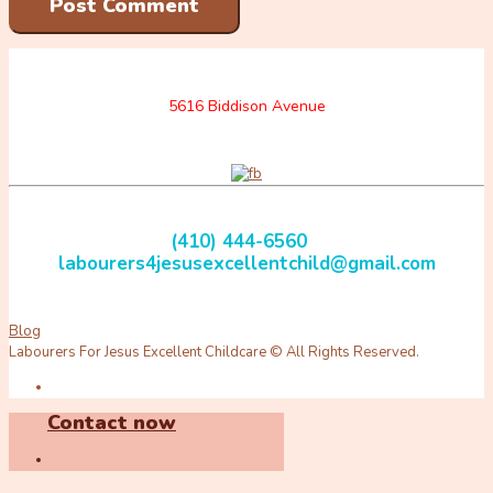
5616 Biddison Avenue
(410) 444-6560
labourers4jesusexcellentchild@gmail.com
Blog
Labourers For Jesus Excellent Childcare © All Rights Reserved.
Contact now