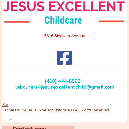
5616 Biddison Avenue
(410) 444-6560
labourers4jesusexcellentchild@gmail.com
Blog
Labourers For Jesus Excellent Childcare © All Rights Reserved.
Contact now