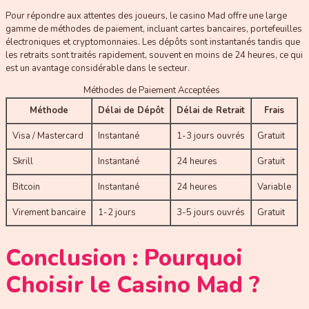
Pour répondre aux attentes des joueurs, le casino Mad offre une large
gamme de méthodes de paiement, incluant cartes bancaires, portefeuilles
électroniques et cryptomonnaies. Les dépôts sont instantanés tandis que
les retraits sont traités rapidement, souvent en moins de 24 heures, ce qui
est un avantage considérable dans le secteur.
Méthodes de Paiement Acceptées
Méthode
Délai de Dépôt
Délai de Retrait
Frais
Visa / Mastercard
Instantané
1-3 jours ouvrés
Gratuit
Skrill
Instantané
24 heures
Gratuit
Bitcoin
Instantané
24 heures
Variable
Virement bancaire
1-2 jours
3-5 jours ouvrés
Gratuit
Conclusion : Pourquoi
Choisir le Casino Mad ?