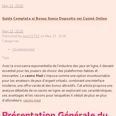
May 21, 2026
Guida Completa ai Bonus Senza Deposito nei Casinò Online
May 21, 2026
Published by
juno31702
on
May 21, 2026
Categories
Uncategorized
Tags
Avec la croissance exponentielle de l’industrie des jeux en ligne, il devient
essentiel pour les joueurs de choisir des plateformes fiables et
innovantes. Le
casino Mad
s’impose comme une option incontournable
pour les amateurs de jeux d’argent virtuels, combinant une interface
moderne, une offre variée et des bonus attractifs. Cet article propose une
analyse détaillée de ce casino en ligne, en explorant ses caractéristiques,
ses avantages et les raisons pour lesquelles il séduit de plus en plus
d’utilisateurs.
casino mad
Présentation Générale du