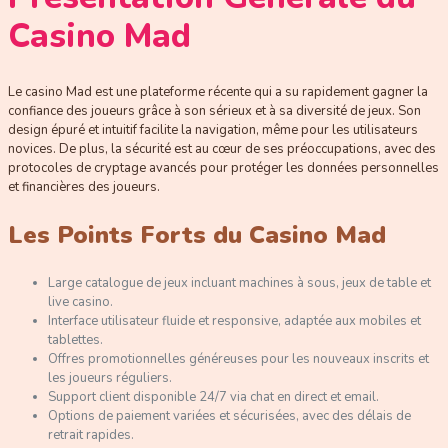
Casino Mad
Le casino Mad est une plateforme récente qui a su rapidement gagner la
confiance des joueurs grâce à son sérieux et à sa diversité de jeux. Son
design épuré et intuitif facilite la navigation, même pour les utilisateurs
novices. De plus, la sécurité est au cœur de ses préoccupations, avec des
protocoles de cryptage avancés pour protéger les données personnelles
et financières des joueurs.
Les Points Forts du Casino Mad
Large catalogue de jeux incluant machines à sous, jeux de table et
live casino.
Interface utilisateur fluide et responsive, adaptée aux mobiles et
tablettes.
Offres promotionnelles généreuses pour les nouveaux inscrits et
les joueurs réguliers.
Support client disponible 24/7 via chat en direct et email.
Options de paiement variées et sécurisées, avec des délais de
retrait rapides.