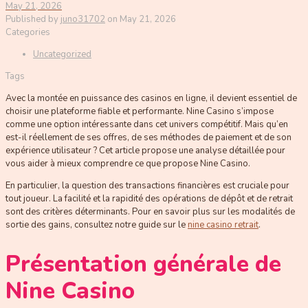
May 21, 2026
Published by
juno31702
on
May 21, 2026
Categories
Uncategorized
Tags
Avec la montée en puissance des casinos en ligne, il devient essentiel de
choisir une plateforme fiable et performante. Nine Casino s’impose
comme une option intéressante dans cet univers compétitif. Mais qu’en
est-il réellement de ses offres, de ses méthodes de paiement et de son
expérience utilisateur ? Cet article propose une analyse détaillée pour
vous aider à mieux comprendre ce que propose Nine Casino.
En particulier, la question des transactions financières est cruciale pour
tout joueur. La facilité et la rapidité des opérations de dépôt et de retrait
sont des critères déterminants. Pour en savoir plus sur les modalités de
sortie des gains, consultez notre guide sur le
nine casino retrait
.
Présentation générale de
Nine Casino