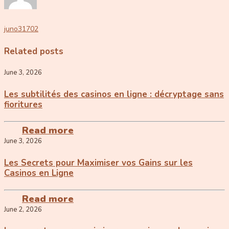
juno31702
Related posts
June 3, 2026
Les subtilités des casinos en ligne : décryptage sans
fioritures
Read more
June 3, 2026
Les Secrets pour Maximiser vos Gains sur les
Casinos en Ligne
Read more
June 2, 2026