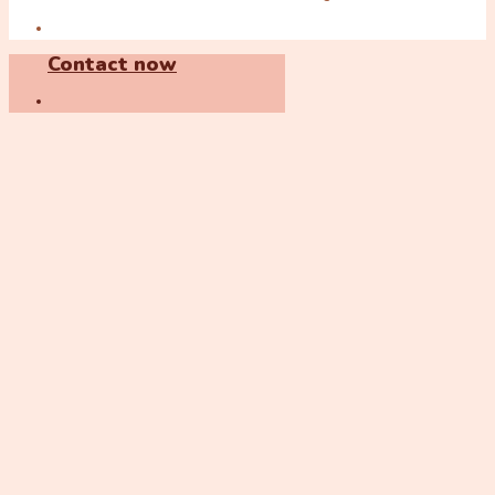
Contact now