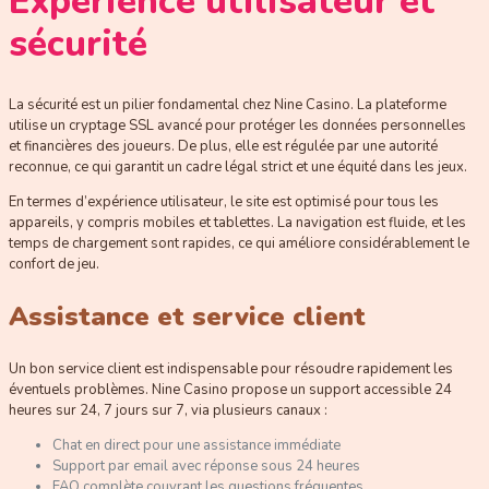
Expérience utilisateur et
sécurité
La sécurité est un pilier fondamental chez Nine Casino. La plateforme
utilise un cryptage SSL avancé pour protéger les données personnelles
et financières des joueurs. De plus, elle est régulée par une autorité
reconnue, ce qui garantit un cadre légal strict et une équité dans les jeux.
En termes d’expérience utilisateur, le site est optimisé pour tous les
appareils, y compris mobiles et tablettes. La navigation est fluide, et les
temps de chargement sont rapides, ce qui améliore considérablement le
confort de jeu.
Assistance et service client
Un bon service client est indispensable pour résoudre rapidement les
éventuels problèmes. Nine Casino propose un support accessible 24
heures sur 24, 7 jours sur 7, via plusieurs canaux :
Chat en direct pour une assistance immédiate
Support par email avec réponse sous 24 heures
FAQ complète couvrant les questions fréquentes