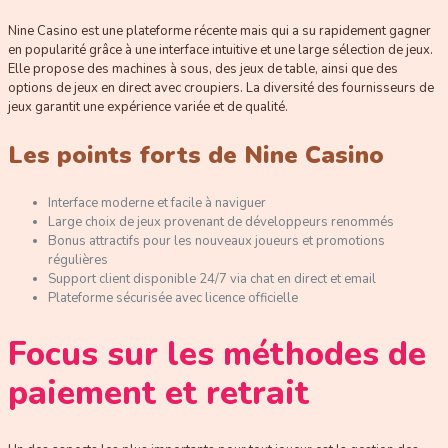
Nine Casino est une plateforme récente mais qui a su rapidement gagner
en popularité grâce à une interface intuitive et une large sélection de jeux.
Elle propose des machines à sous, des jeux de table, ainsi que des
options de jeux en direct avec croupiers. La diversité des fournisseurs de
jeux garantit une expérience variée et de qualité.
Les points forts de Nine Casino
Interface moderne et facile à naviguer
Large choix de jeux provenant de développeurs renommés
Bonus attractifs pour les nouveaux joueurs et promotions
régulières
Support client disponible 24/7 via chat en direct et email
Plateforme sécurisée avec licence officielle
Focus sur les méthodes de
paiement et retrait