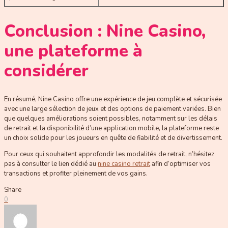
Conclusion : Nine Casino,
une plateforme à
considérer
En résumé, Nine Casino offre une expérience de jeu complète et sécurisée
avec une large sélection de jeux et des options de paiement variées. Bien
que quelques améliorations soient possibles, notamment sur les délais
de retrait et la disponibilité d’une application mobile, la plateforme reste
un choix solide pour les joueurs en quête de fiabilité et de divertissement.
Pour ceux qui souhaitent approfondir les modalités de retrait, n’hésitez
pas à consulter le lien dédié au
nine casino retrait
afin d’optimiser vos
transactions et profiter pleinement de vos gains.
Share
0