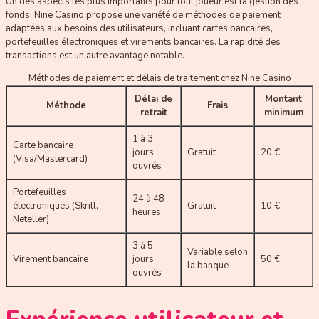
Un des aspects les plus importants pour tout joueur est la gestion des
fonds. Nine Casino propose une variété de méthodes de paiement
adaptées aux besoins des utilisateurs, incluant cartes bancaires,
portefeuilles électroniques et virements bancaires. La rapidité des
transactions est un autre avantage notable.
Méthodes de paiement et délais de traitement chez Nine Casino
Délai de
Montant
Méthode
Frais
retrait
minimum
1 à 3
Carte bancaire
jours
Gratuit
20 €
(Visa/Mastercard)
ouvrés
Portefeuilles
24 à 48
électroniques (Skrill,
Gratuit
10 €
heures
Neteller)
3 à 5
Variable selon
Virement bancaire
jours
50 €
la banque
ouvrés