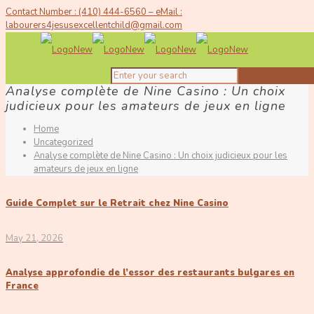
Contact Number : (410) 444-6560 – eMail :
labourers4jesusexcellentchild@gmail.com
Analyse complète de Nine Casino : Un choix
judicieux pour les amateurs de jeux en ligne
Home
Uncategorized
Analyse complète de Nine Casino : Un choix judicieux pour les
amateurs de jeux en ligne
Guide Complet sur le Retrait chez Nine Casino
May 21, 2026
Analyse approfondie de l’essor des restaurants bulgares en
France